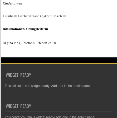
Kinderturnen
Turnhalle Gerberstrasse 43,47798 Krefeld
Informationen/ Übungsleiterin
Regina Pink, Telefon 0176 686 268 01
WIDGET READY
This left column is widget ready! Add one in the admin panel.
WIDGET READY
This center column is widget ready! Add one in the admin panel.